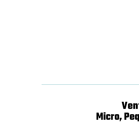
Vent
​Micro, Pe