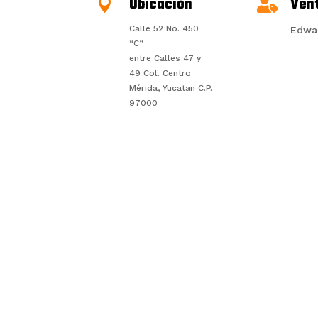
Ubicación
Ven


Calle 52 No. 450
Edwa
“C”
entre Calles 47 y
49 Col. Centro
Mérida, Yucatan C.P.
97000