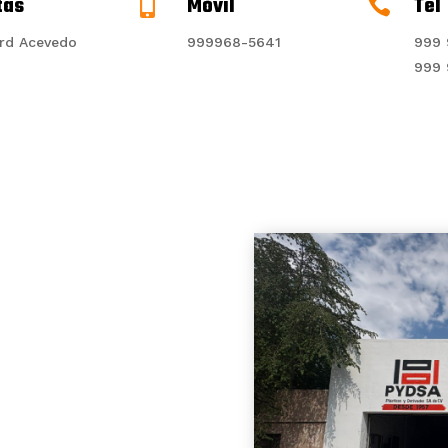
tas
Móvil
Tel


rd Acevedo
999968-5641
999 
999 