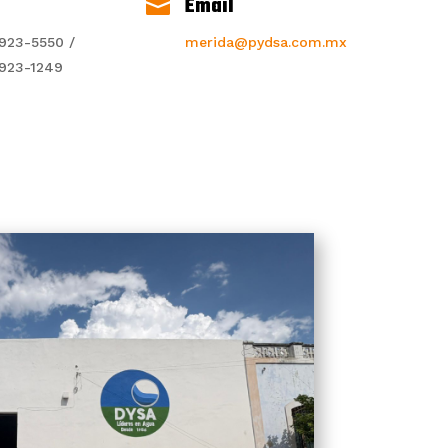
Email

923-5550 /
merida@pydsa.com.mx
923-1249